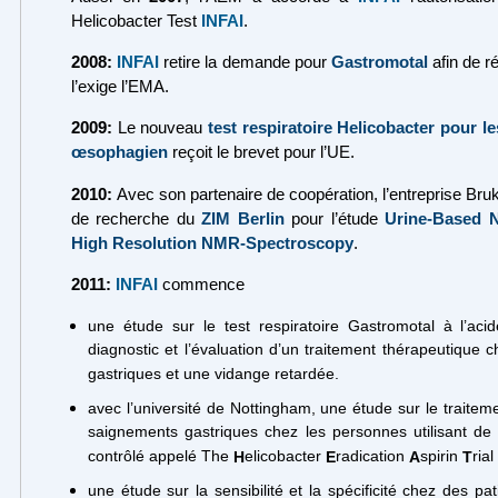
Helicobacter Test
INFAI
.
2008:
INFAI
retire la demande pour
Gastromotal
afin de 
l’exige l’EMA.
2009:
Le nouveau
test respiratoire Helicobacter pour le
œsophagien
reçoit le brevet pour l’UE.
2010:
Avec son partenaire de coopération, l’entreprise Bru
de recherche du
ZIM Berlin
pour l’étude
Urine-Based N
High Resolution NMR-Spectroscopy
.
2011:
INFAI
commence
une étude sur le test respiratoire Gastromotal à l’a
diagnostic et l’évaluation d’un traitement thérapeutique 
gastriques et une vidange retardée.
avec l’université de Nottingham, une étude sur le traitem
saignements gastriques chez les personnes utilisant de 
contrôlé appelé The
elicobacter
radication
spirin
rial
H
E
A
T
une étude sur la sensibilité et la spécificité chez des pati