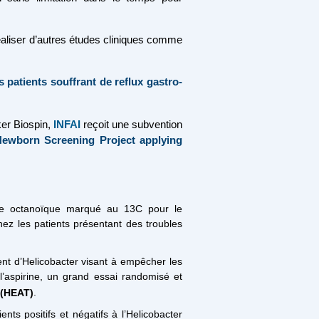
réaliser d’autres études cliniques comme
s patients souffrant de reflux gastro-
ker Biospin,
INFAI
reçoit une subvention
ewborn Screening Project applying
cide octanoïque marqué au 13C pour le
chez les patients présentant des troubles
ent d’Helicobacter visant à empêcher les
l’aspirine, un grand essai randomisé et
.
(HEAT)
ents positifs et négatifs à l’Helicobacter