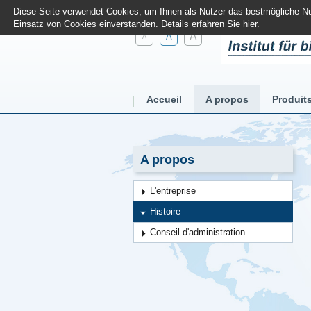
Diese Seite verwendet Cookies, um Ihnen als Nutzer das bestmögliche Nut
Einsatz von Cookies einverstanden. Details erfahren Sie
hier
.
A
A
A
Accueil
A propos
Produit
A propos
L'entreprise
Histoire
Conseil d'administration