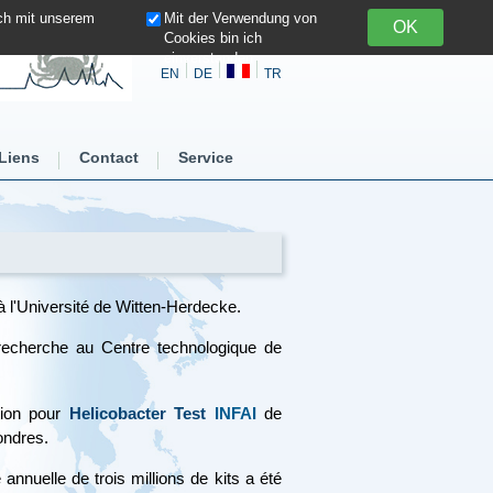
ich mit unserem
Mit der Verwendung von
Cookies bin ich
einverstanden
EN
DE
TR
Liens
Contact
Service
 l'Université de Witten-Herdecke.
 recherche au Centre technologique de
ation pour
Helicobacter Test
INFAI
de
ondres.
nnuelle de trois millions de kits a été