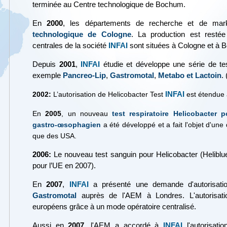
terminée au Centre technologique de Bochum.
En
2000
, les départements de recherche et de mar
technologique de Cologne
. La production est restée
centrales de la société
INFAI
sont situées à Cologne et à 
Depuis
2001
,
INFAI
étudie et développe une série de tes
exemple
Pancreo-Lip
,
Gastromotal
,
Metabo et
Lactoin
.
INFAI
2002:
L’autorisation de Helicobacter Test
est étendue
En
2005
, un nouveau
test respiratoire Helicobacter 
gastro-œsophagien
a été développé et a fait l'objet d'un
que des USA.
2006:
Le nouveau test sanguin pour Helicobacter (Heliblue
pour l’UE en 2007).
En
2007
,
INFAI
a présenté une demande d'autorisatio
Gastromotal
auprès de l'AEM à Londres. L'autorisati
européens grâce à un mode opératoire centralisé.
Aussi en
2007
, l'AEM a accordé à
INFAI
l'autorisati