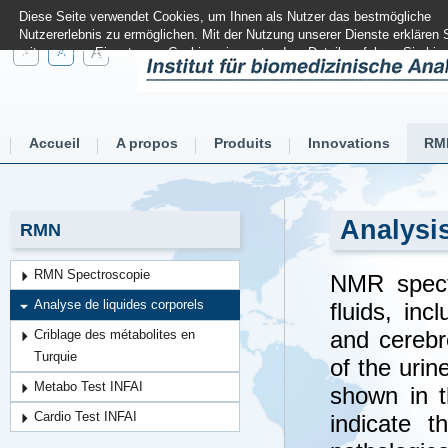
Diese Seite verwendet Cookies, um Ihnen als Nutzer das bestmögliche
Nutzererlebnis zu ermöglichen. Mit der Nutzung unserer Dienste erklären 
A
A
mit unserem Einsatz von Cookies einverstanden. Details erfahren Sie
hier
A
Accueil
A propos
Produits
Innovations
RM
Analysi
RMN
RMN Spectroscopie
NMR spectr
Analyse de liquides corporels
fluids, inc
and cerebr
Criblage des métabolites en
Turquie
of the urin
Metabo Test INFAI
shown in t
Cardio Test INFAI
indicate t