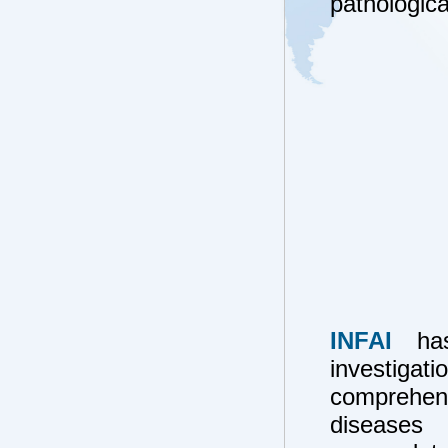
pathologica
INFAI
has
investig
comprehens
disease