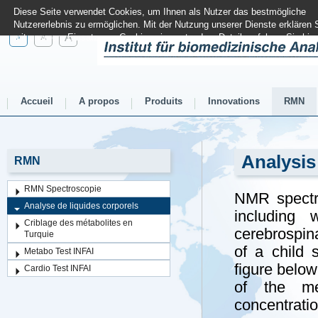
Diese Seite verwendet Cookies, um Ihnen als Nutzer das bestmögliche
Nutzererlebnis zu ermöglichen. Mit der Nutzung unserer Dienste erklären 
A
A
mit unserem Einsatz von Cookies einverstanden. Details erfahren Sie
hier
A
Accueil
A propos
Produits
Innovations
RMN
Analysis
RMN
RMN Spectroscopie
NMR spectro
Analyse de liquides corporels
including 
Criblage des métabolites en
cerebrospin
Turquie
of a child 
Metabo Test INFAI
figure below
Cardio Test INFAI
of the met
concentratio