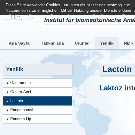
Diese Seite verwendet Cookies, um Ihnen als Nutzer das bestmögliche
Nutzererlebnis zu ermöglichen. Mit der Nutzung unserer Dienste erklären 
A
A
mit unserem Einsatz von Cookies einverstanden. Details erfahren Sie
hier
A
Ana Sayfa
Hakkımızda
Ürünler
Yenilik
NMR
Lactoin
Yenilik
Gastromotal
Laktoz int
Gastro-Acet
Lactoin
Pancreoamyl
Pancreo-Lip