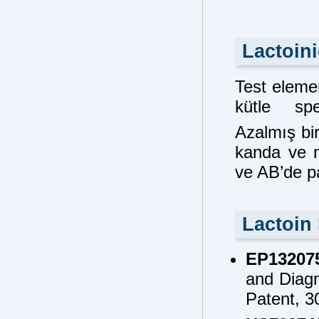
Lactoini
Test elemen
kütle spe
Azalmış bi
kanda ve 
ve AB’de pa
Lactoin 
EP13207
and Diagn
Patent, 3