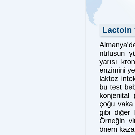
Lactoin 
Almanya'd
nüfusun y
yarısı kron
enzimini ye
laktoz into
bu test beb
konjenital
çoğu vaka 
gibi diğer h
Örneğin vi
önem kaza