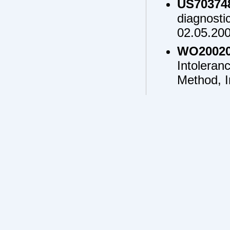
US70374
diagnost
02.05.20
WO20020
Intolera
Method, I