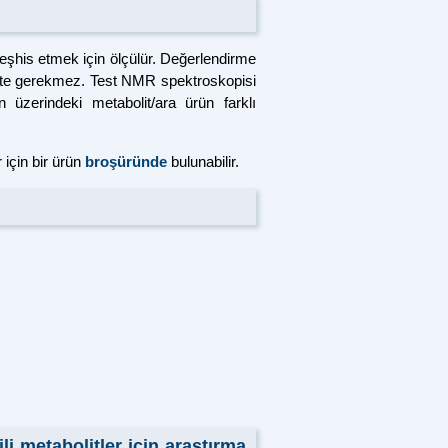
 teşhis etmek için ölçülür. Değerlendirme
eçete gerekmez. Test NMR spektroskopisi
 üzerindeki metabolit/ara ürün farklı
 için bir ürün
broşüründe
bulunabilir.
li metabolitler için araştırma