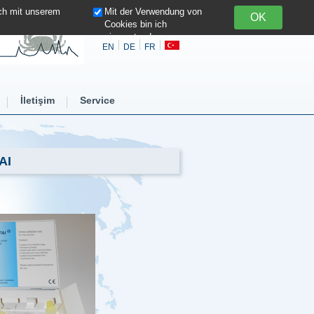
ich mit unserem
Mit der Verwendung von
Cookies bin ich
einverstanden
EN
DE
FR
İletişim
Service
AI