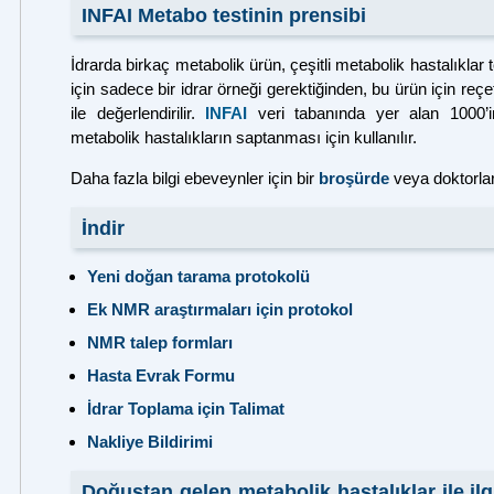
INFAI Metabo testinin prensibi
İdrarda birkaç metabolik ürün, çeşitli metabolik hastalıklar
için sadece bir idrar örneği gerektiğinden, bu ürün için r
ile değerlendirilir.
INFAI
veri tabanında yer alan 1000’in
metabolik hastalıkların saptanması için kullanılır.
Daha fazla bilgi ebeveynler için bir
broşürde
veya doktorlar
İndir
Yeni doğan tarama protokolü
Ek NMR araştırmaları için protokol
NMR talep formları
Hasta Evrak Formu
İdrar Toplama için Talimat
Nakliye Bildirimi
Doğuştan gelen metabolik hastalıklar ile ilgi