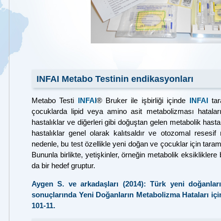
INFAI Metabo Testinin endikasyonları
Metabo Testi
INFAI
® Bruker ile işbirliği içinde
INFAI
tara
çocuklarda lipid veya amino asit metabolizması hataları,
hastalıklar ve diğerleri gibi doğuştan gelen metabolik hastal
hastalıklar genel olarak kalıtsaldır ve otozomal resesif 
nedenle, bu test özellikle yeni doğan ve çocuklar için tarama
Bununla birlikte, yetişkinler, örneğin metabolik eksikliklere 
da bir hedef gruptur.
Aygen S. ve arkadaşları (2014): Türk yeni doğanları i
sonuçlarında Yeni Doğanların Metabolizma Hataları iç
101-11 .