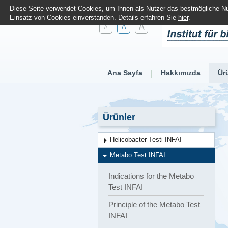
Diese Seite verwendet Cookies, um Ihnen als Nutzer das bestmögliche Nut
Einsatz von Cookies einverstanden. Details erfahren Sie
hier
.
A
A
A
Ana Sayfa
Hakkımızda
Ür
Ürünler
Helicobacter Testi INFAI
Metabo Test INFAI
Indications for the Metabo
Test INFAI
Principle of the Metabo Test
INFAI