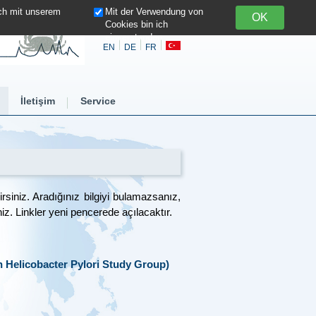
ich mit unserem
Mit der Verwendung von
Cookies bin ich
einverstanden
EN
DE
FR
İletişim
Service
lirsiniz. Aradığınız bilgiyi bulamazsanız,
iz. Linkler yeni pencerede açılacaktır.
 Helicobacter Pylori Study Group)