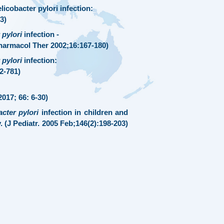
cobacter pylori infection:
13)
 pylori
infection -
harmacol Ther 2002;
16
:167-180)
 pylori
infection:
2-781)
2017;
66
: 6-30)
cter pylori
infection in children and
.
(
J Pediatr.
2005 Feb;146(2):198-203)