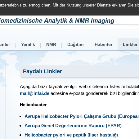
zererlebnis zu ermöglichen. Mit der Nutzung unserer Dienste erklären Sie s
ünler
Yenilik
NMR
Dağıtım
Haberler
Linkler
Faydalı Linkler
Aşağıda bazı faydalı ve ilgili web sitelerinin listesini bulabi
mail@infai.de
adresine e-posta göndererek bizi bilgilendirin
Helicobacter
Avrupa Helicobacter Pylori Çalışma Grubu (European
Avrupa Genel Değerlendirme Raporu (EPAR)
Helicobacter pylori ve peptik ülser hastalığı