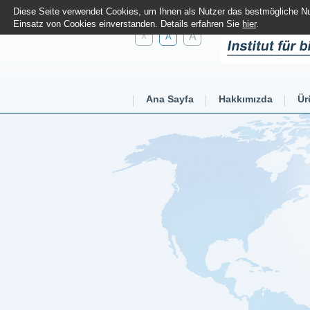
Diese Seite verwendet Cookies, um Ihnen als Nutzer das bestmögliche Nut
Einsatz von Cookies einverstanden. Details erfahren Sie
hier
.
A
A
A
Ana Sayfa
Hakkımızda
Ür