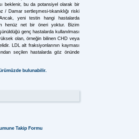
 beklenir, bu da potansiyel olarak bir
z / Damar sertleşmesi-tıkanıklığı riski
 Ancak, yeni testin hangi hastalarda
dan henüz net bir öneri yoktur. Bizim
şünüldüğü genç hastalarda kullanılması
i yüksek olan, örneğin bilinen CHD veya
idir. LDL alt fraksiyonlarının kayması
zından seçilen hastalarda göz önünde
ürümüzde bulunabilir
.
 Numune Takip Formu