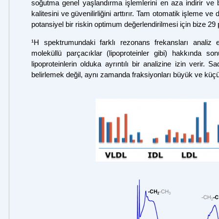
soğutma genel yaşlandırma işlemlerini en aza indirir ve b
kalitesini ve güvenilirliğini arttırır. Tam otomatik işleme v
potansiyel bir riskin optimum değerlendirilmesi için bize 29 
¹H spektrumundaki farklı rezonans frekansları analiz e
moleküllü parçacıklar (lipoproteinler gibi) hakkında sonuç
lipoproteinlerin olduka ayrıntılı bir analizine izin veri
belirlemek değil, aynı zamanda fraksiyonları büyük ve kü