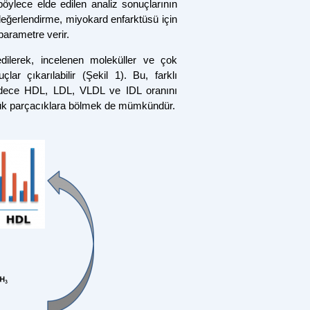
öylece elde edilen analiz sonuçlarının
e değerlendirme, miyokard enfarktüsü için
parametre verir .
dilerek, incelenen moleküller ve çok
lar çıkarılabilir (Şekil 1). Bu, farklı
r. Sadece HDL, LDL, VLDL ve IDL oranını
çük parçacıklara bölmek de mümkündür .