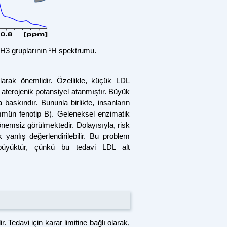
H3 gruplarının ¹H spektrumu .
 olarak önemlidir. Özellikle, küçük LDL
terojenik potansiyel atanmıştır. Büyük
 baskındır. Bununla birlikte, insanların
mmün fenotip B). Geleneksel enzimatik
önemsiz görülmektedir. Dolayısıyla, risk
 yanlış değerlendirilebilir. Bu problem
a büyüktür, çünkü bu tedavi LDL alt
Tedavi için karar limitine bağlı olarak,