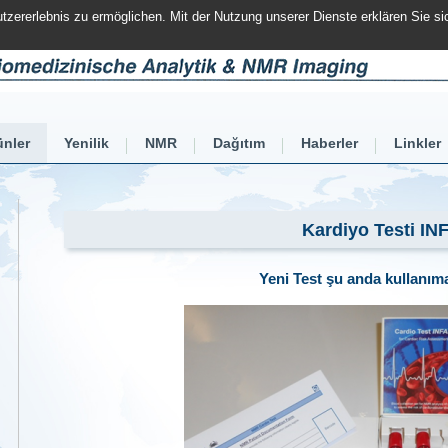
zererlebnis zu ermöglichen. Mit der Nutzung unserer Dienste erklären Sie s
ünler
Yenilik
NMR
Dağıtım
Haberler
Linkler
Kardiyo Testi IN
Yeni Test şu anda kullanıma