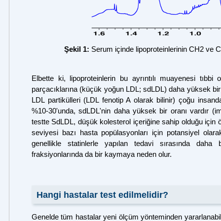
Şekil 1:
Serum içinde lipoproteinlerinin CH2 ve C
Elbette ki, lipoproteinlerin bu ayrıntılı muayenesi tıbbi
parçacıklarına (küçük yoğun LDL; sdLDL) daha yüksek bir a
LDL partikülleri (LDL fenotip A olarak bilinir) çoğu insanda
%10-30'unda, sdLDL'nin daha yüksek bir oranı vardır (i
testte SdLDL, düşük kolesterol içeriğine sahip olduğu için 
seviyesi bazı hasta popülasyonları için potansiyel olarak
genellikle statinlerle yapılan tedavi sırasında dah
fraksiyonlarında da bir kaymaya neden olur .
Hangi hastalar test edilmelidir?
Genelde tüm hastalar yeni ölçüm yönteminden yararlanabilir. 