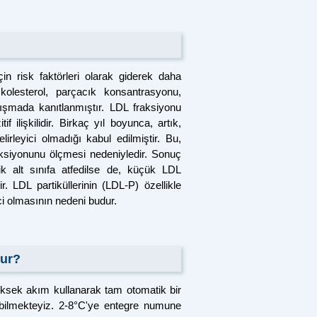
çin risk faktörleri olarak giderek daha
 kolesterol, parçacık konsantrasyonu,
lışmada kanıtlanmıştır. LDL fraksiyonu
if ilişkilidir. Birkaç yıl boyunca, artık,
irleyici olmadığı kabul edilmiştir. Bu,
raksiyonunu ölçmesi nedeniyledir. Sonuç
ik alt sınıfa atfedilse de, küçük LDL
ir. LDL partiküllerinin (LDL-P) özellikle
ci olmasının nedeni budur .
dur?
sek akım kullanarak tam otomatik bir
bilmekteyiz. 2-8°C'ye entegre numune