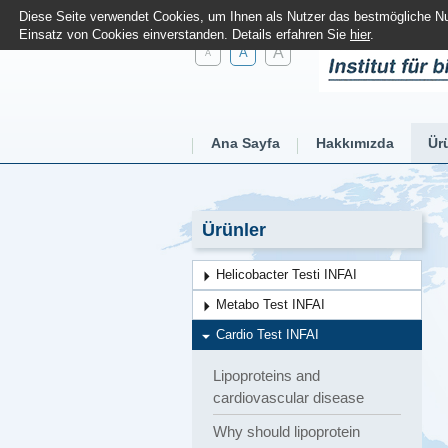
Diese Seite verwendet Cookies, um Ihnen als Nutzer das bestmögliche Nut
Einsatz von Cookies einverstanden. Details erfahren Sie
hier
.
A
A
A
Ana Sayfa
Hakkımızda
Ür
Ürünler
Helicobacter Testi INFAI
Metabo Test INFAI
Cardio Test INFAI
Lipoproteins and
cardiovascular disease
Why should lipoprotein