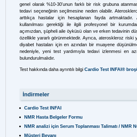
genel olarak %10-30'unun farklı bir risk grubuna atanması
tedavi seçeneğinin seçilmesine neden olabilir. Aterosklero
arttıkça hastalar için hesaplanan fayda artmaktadır.
kullanılması gerektiği ile ilgili profesyonel bir kurum
açımızdan, şüpheli aile öyküsü olan ve erken tedavinin dü
özellikle yararlı görünmektedir. Ayrıca, ateroskleroz risk
diyabet hastaları için en azından bir muayene düşünülmel
nedeniyle, yeni test yardımıyla tedavi izlenmesi en a
bulundurulmalıdır.
Test hakkında daha ayrıntılı bilgi
Cardio Test INFAI® b
roş
İndirmeler
Cardio Test INFAI
NMR Hasta Belgeler Formu
NMR analizi için Serum Toplanması Talimatı / NMR
Müşteri Beyanı