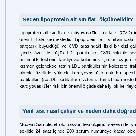
Neden lipoprotein alt sınıfları ölçülmelidir?
Lipoprotein alt sınıfları kardiyovasküler hastalık (CVD) i
önemli hale gelmektedir. Lipoprotein alt sınıflarındaki
parçacık büyüklüğü ve CVD arasındaki ilişki bir dizi ça
içinde, özellikle küçük LDL partikülleri, CVD riski ile pozit
enzimatik testlerin kardiyovasküler risk için en uygun bel
kısmen geleneksel testin LDL partiküllerinin kolesterol f
olarak, özellikle yüksek kardiyovasküler risk bu spesif
partikülleri (sdLDL partikülleri) yetersiz temsil edilmekted
kardiyovasküler risk için önemli ölçüde daha iyi bir belirleyi
Yeni test nasıl çalışır ve neden daha doğru
Modern SampleJet otomasyon teknolojimiz sayesinde, yük
şekilde 24 saat içinde 200 serum numuneye kadar ölçe