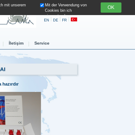
ich mit unserem
Mit der Verwendung von
Cookies bin ich
einverstanden
EN
DE
FR
İletişim
Service
FAI
 hazırdır